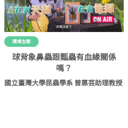
環境生態
球背象鼻蟲跟瓢蟲有血緣關係
嗎？
國立臺灣大學昆蟲學系 曾惠芸助理教授