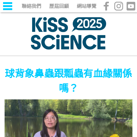
聯絡我們
歷屆回顧
網站導覽
球背象鼻蟲跟瓢蟲有血緣關係
嗎？