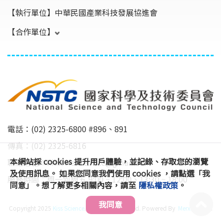
【執行單位】
中華民國產業科技發展協進會
【合作單位】
電話：(02) 2325-6800 #896、891
傳真：(02) 2325-6816
本網站採 cookies 提升用戶體驗，並記錄、存取您的瀏覽
聯絡信箱：
kissscience.nstc@gmail.com
及使用訊息。 如果您同意我們使用 cookies ，請點選「我
服務時間：周一到周五 9:00 ~ 12:00、13:30 ~ 18:00
同意」。想了解更多相關內容，請至
隱私權政策
。
我同意
Copyright 2025
Kiss Science
. All Rights Reserved. Powered By
MerxSmart™
.